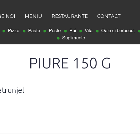
E NOI
MENIU
RESTAURANTE
CONTACT
Pizza
Paste
Peste
Pui
Vita
Oaie si berbecut
Suplimente
PIURE 150 G
atrunjel