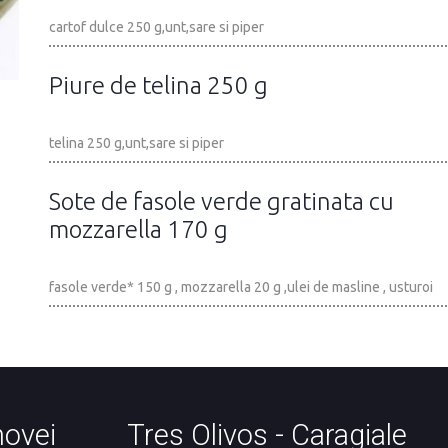
cartof dulce 250 g,unt,sare si piper
Piure de telina 250 g
telina 250 g,unt,sare si piper
Sote de fasole verde gratinata cu
mozzarella 170 g
fasole verde* 150 g , mozzarella 20 g ,ulei de masline , usturoi
hovei
Tres Olivos - Caragiale