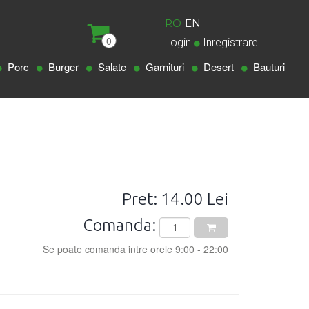
RO
EN
0
Login
Inregistrare
Porc
Burger
Salate
Garnituri
Desert
Bauturi
Pret: 14.00 Lei
Comanda:
Se poate comanda intre orele 9:00 - 22:00